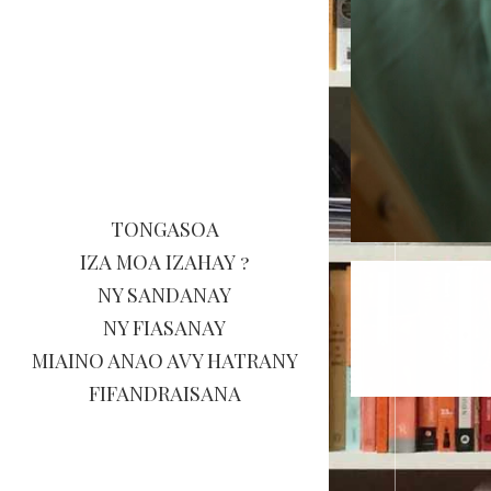
TONGASOA
IZA MOA IZAHAY ?
NY SANDANAY
NY FIASANAY
JOTRA VAOVAO...
MIAINO ANAO AVY HATRANY
FIFANDRAISANA
... mivoatra hatrany